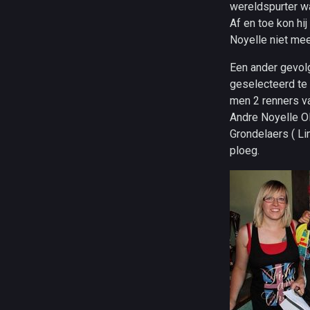
wereldspurter wa
Af en toe kon hi
Noyelle niet me
Een ander gevol
geselecteerd te 
men 2 renners v
Andre Noyelle O
Grondelaers ( L
ploeg.