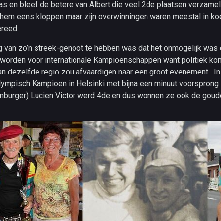
s en bleef de betere van Albert die veel 2de plaatsen verzamel
j hem eens kloppen maar zijn overwinningen waren meestal in k
ereed.
g van zo’n streek-genoot te hebben was dat het onmogelijk was
worden voor internationale Kampioenschappen want politiek kon 
an dezelfde regio zou afvaardigen naar een groot evenement . I
lympisch Kampioen in Helsinki met bijna een minuut voorsprong
imburger) Lucien Victor werd 4de en dus wonnen ze ook de goud