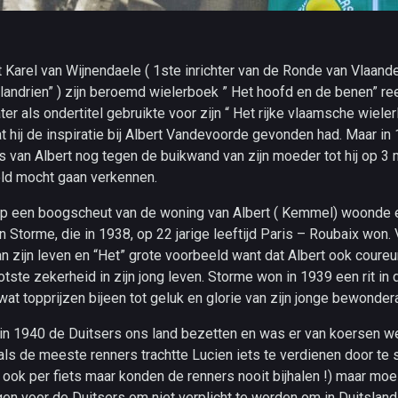
t Karel van Wijnendaele ( 1ste inrichter van de Ronde van Vlaande
landrien” ) zijn beroemd wielerboek ” Het hoofd en de benen” re
ter als ondertitel gebruikte voor zijn “ Het rijke vlaamsche wieler
t hij de inspiratie bij Albert Vandevoorde gevonden had. Maar i
s van Albert nog tegen de buikwand van zijn moeder tot hij op 3
ld mocht gaan verkennen.
op een boogscheut van de woning van Albert ( Kemmel) woonde 
n Storme, die in 1938, op 22 jarige leeftijd Paris – Roubaix won. 
an zijn leven en “Het” grote voorbeeld want dat Albert ook coure
tste zekerheid in zijn jong leven. Storme won in 1939 een rit in 
wat topprijzen bijeen tot geluk en glorie van zijn jonge bewondera
n 1940 de Duitsers ons land bezetten en was er van koersen we
ls de meeste renners trachtte Lucien iets te verdienen door te
ook per fiets maar konden de renners nooit bijhalen !) maar moe
en voor de Duitsers om niet verplicht te worden om in Duitsland