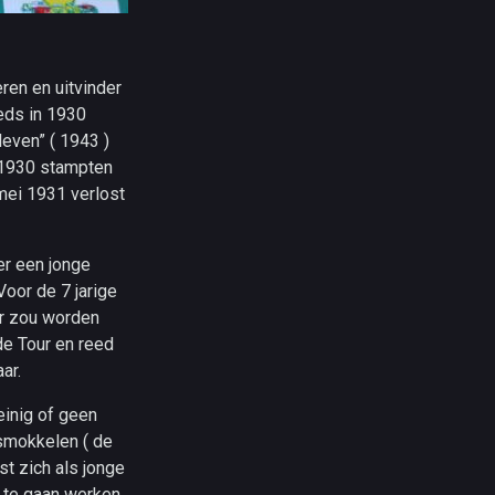
ren en uitvinder
eds in 1930
leven” ( 1943 )
n 1930 stampten
 mei 1931 verlost
er een jonge
Voor de 7 jarige
ur zou worden
de Tour en reed
ar.
inig of geen
 smokkelen ( de
st zich als jonge
 te gaan werken.