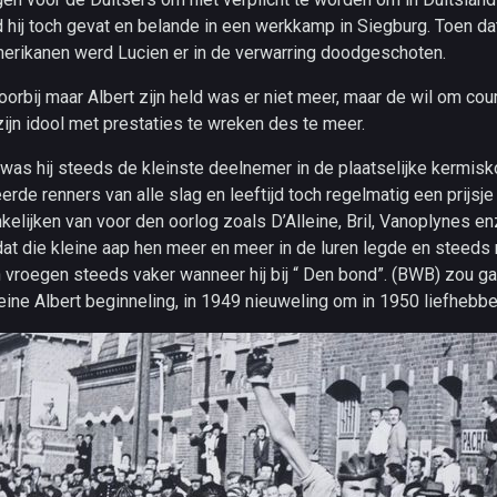
hij toch gevat en belande in een werkkamp in Siegburg. Toen dat
erikanen werd Lucien er in de verwarring doodgeschoten.
orbij maar Albert zijn held was er niet meer, maar de wil om cou
ijn idool met prestaties te wreken des te meer.
e was hij steeds de kleinste deelnemer in de plaatselijke kermi
erde renners van alle slag en leeftijd toch regelmatig een prijsj
kelijken van voor den oorlog zoals D’Alleine, Bril, Vanoplynes e
at die kleine aap hen meer en meer in de luren legde en steeds
vroegen steeds vaker wanneer hij bij “ Den bond”. (BWB) zou gaa
ine Albert beginneling, in 1949 nieuweling om in 1950 liefhebbe