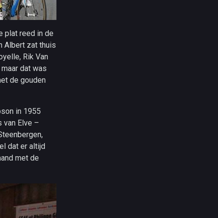
 plat reed in de
Albert zat thuis
yelle, Rik Van
 maar dat was
 met de gouden
pson in 1955
 van Elve –
 Steenbergen,
 dat er altijd
mand met de