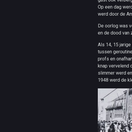
Op een dag werd 
werd door de Am
De oorlog was vo
en de dood van z
Als 14, 15 jarig
tussen geroutine
profs en onafhan
knap vervelend d
slimmer werd en 
1948 werd de kle