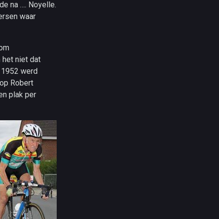
de na …. Noyelle.
oersen waar
 om
het niet dat
n 1952 werd
 op Robert
en plak per