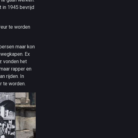
 in 1945 bevrijd
reur te worden
skoersen maar kon
e wegkapen. Ex
nz vonden het
 maar rapper en
n rijden. In
r te worden.