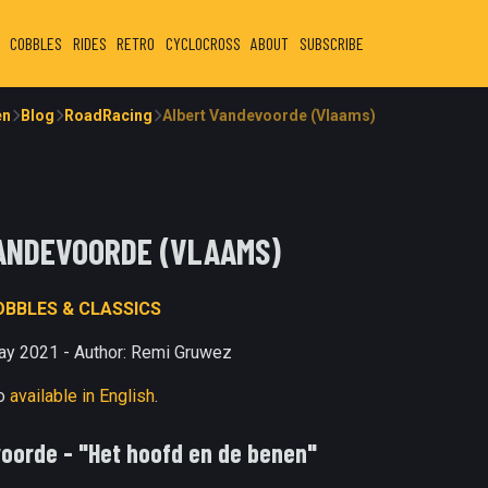
COBBLES
RIDES
RETRO
CYCLOCROSS
ABOUT
SUBSCRIBE
en
Blog
RoadRacing
Albert Vandevoorde (Vlaams)
ANDEVOORDE (VLAAMS)
OBBLES & CLASSICS
ay 2021 - Author: Remi Gruwez
so
available in English
.
oorde - "Het hoofd en de benen"