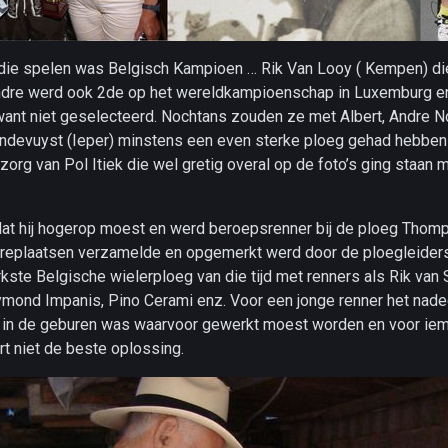
die spelen was Belgisch Kampioen … Rik Van Looy ( Kempen) die
Andre werd ook 2de op het wereldkampioenschap in Luxemburg en 
ant niet geselecteerd. Nochtans zouden ze met Albert, Andre No
Indevuyst (Ieper) minstens een even sterke ploeg gehad hebben
 zorg van Pol Itiek die wel gretig overal op de foto’s ging staan
dat hij hogerop moest en werd beroepsrenner bij de ploeg Thom
 ereplaatsen verzamelde en opgemerkt werd door de ploegleiders
kste Belgische wielerploeg van die tijd met renners als Rik van
mond Impanis, Pino Cerami enz. Voor een jonge renner het nadeel
in de geburen was waarvoor gewerkt moest worden en voor ie
rt niet de beste oplossing.