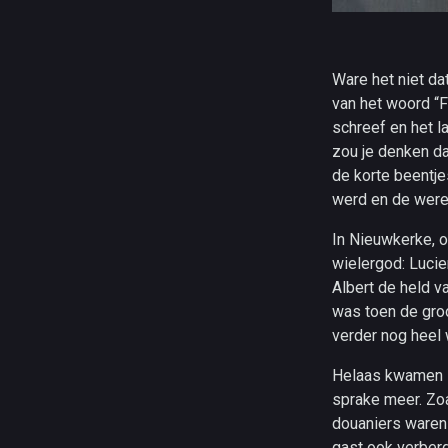
Ware het niet da
van het woord “F
schreef en het la
zou je denken da
de korte beentje
werd en de were
In Nieuwkerke, 
wielergod: Lucie
Albert de held v
was toen de groo
verder nog heel 
Helaas kwamen i
sprake meer. Zoa
douaniers waren 
gast ook verberg